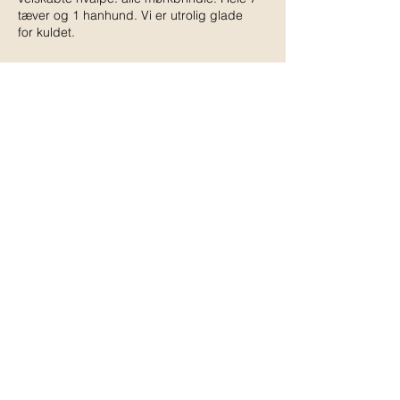
tæver og 1 hanhund. Vi er utrolig glade
for kuldet.
Rosa BIR og BIS hvalp
På Welsh Corgi Klubbens udstilling blev
Rosa først BIR hvalp og senere BIS1 hvalp
under racespecialist Tracy Irving.