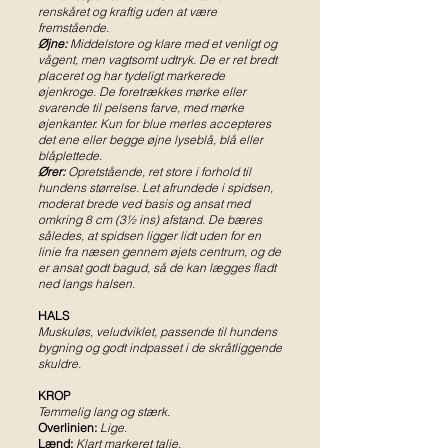
renskåret og kraftig uden at være
fremstående.
Øjne:
Middelstore og klare med et venligt og
vågent, men vagtsomt udtryk. De er ret bredt
placeret og har tydeligt markerede
øjenkroge. De foretrækkes mørke eller
svarende til pelsens farve, med mørke
øjenkanter. Kun for blue merles accepteres
det ene eller begge øjne lyseblå, blå eller
blåplettede.
Ører:
Opretstående, ret store i forhold til
hundens størrelse. Let afrundede i spidsen,
moderat brede ved basis og ansat med
omkring 8 cm (3½ ins) afstand. De bæres
således, at spidsen ligger lidt uden for en
linie fra næsen gennem øjets centrum, og de
er ansat godt bagud, så de kan lægges fladt
ned langs halsen.
HALS
Muskuløs, veludviklet, passende til hundens
bygning og godt indpasset i de skråtliggende
skuldre.
KROP
Temmelig lang og stærk.
Overlinien:
Lige.
Lænd:
Klart markeret talje.