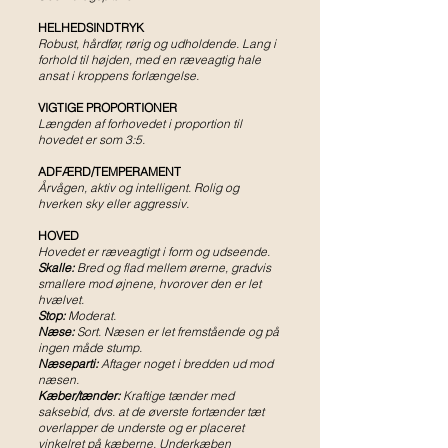
HELHEDSINDTRYK
Robust, hårdfør, rørig og udholdende. Lang i
forhold til højden, med en ræveagtig hale
ansat i kroppens forlængelse.
VIGTIGE PROPORTIONER
Længden af forhovedet i proportion til
hovedet er som 3:5.
ADFÆRD/TEMPERAMENT
Årvågen, aktiv og intelligent. Rolig og
hverken sky eller aggressiv.
HOVED
Hovedet er ræveagtigt i form og udseende.
Skalle:
Bred og flad mellem ørerne, gradvis
smallere mod øjnene, hvorover den er let
hvælvet.
Stop:
Moderat.
Næse:
Sort. Næsen er let fremstående og på
ingen måde stump.
Næseparti:
Aftager noget i bredden ud mod
næsen.
Kæber/tænder:
Kraftige tænder med
saksebid, dvs. at de øverste fortænder tæt
overlapper de underste og er placeret
vinkelret på kæberne. Underkæben