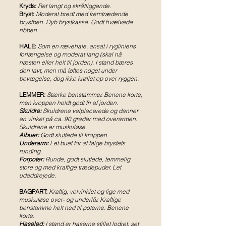
Kryds:
Ret langt og skråtliggende.
Bryst:
Moderat bredt med fremtrædende
brystben. Dyb brystkasse. Godt hvælvede
ribben.
HALE:
Som en rævehale, ansat i rygliniens
forlængelse og moderat lang (skal nå
næsten eller helt til jorden). I stand bæres
den lavt, men må løftes noget under
bevægelse, dog ikke krøllet op over ryggen.
LEMMER:
Stærke benstammer. Benene korte,
men kroppen holdt godt fri af jorden.
Skuldre:
Skuldrene velplacerede og danner
en vinkel på ca. 90 grader med
overarmen.
Skuldrene er muskuløse
.
Albuer:
Godt sluttede til kroppen.
Underarm:
Let buet for at følge brystets
runding.
Forpoter:
Runde, godt sluttede, temmelig
store og med kraftige trædepuder. Let
udaddrejede.
BAGPART:
Kraftig, velvinklet og lige med
muskuløse over- og underlår. Kraftige
benstamme helt ned til poterne. Benene
korte.
Haseled:
I stand er haserne stillet lodret, set