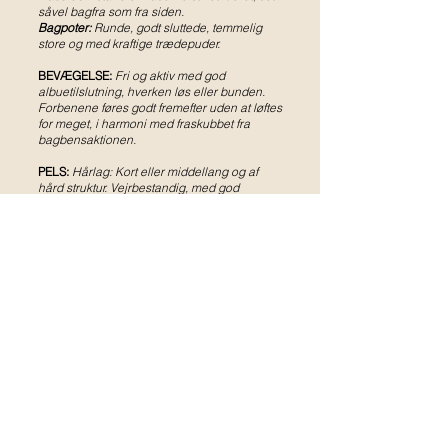
såvel bagfra som fra siden.
Bagpoter:
Runde, godt sluttede, temmelig
store og med kraftige trædepuder.
BEVÆGELSE:
Fri og aktiv med god
albuetilslutning, hverken løs eller bunden.
Forbenene føres godt fremefter uden at løftes
for meget, i harmoni med fraskubbet fra
bagbensaktionen.
PELS:
Hårlag: Kort eller middellang og af
hård struktur. Vejrbestandig, med god
underuld. Lige pels foretrækkes.
Farve:
Accepterede farver:
Blue merle, brindlet, rød,
zobel, tricolour med brindled aftegninger og
tricolour med røde aftegninger.
Alle de ovennævnte farver med eller uden
de typiske hvide aftegninger i hovedet, på
halsen, brystet, underkroppen, ben og poter
og hvid halespids.
Hvidt bør ikke dominere på kroppen eller
hovedet, hvor det aldrig bør omkranse
øjnene. Næsen og øjenrandene skal være
sorte. Leverfarvet og fortyndede farver er
højst uønskede.